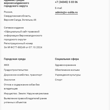
Администрация
+7 (34345) 5 03 06
верхнесалдинского
городского округа
E-mail:
Россия,
admin@v-salda.ru
Свердловская область,
Верхняя Салда, Энгельса, 46
Сетевое издание
«
Официальный сайт правовой
информации Верхнесалдинского
городского округа
»
Регистрационный номер
Эл № ФС77-88249 от 07.10.2024
Городская среда
Социальная сфера
ЖКХ
Здравоохранение
Градостроительство
Обеспечение жильем
Дорожное хозяйство, транспорт
Учреждения культуры
Экология
Спорт
Отлов и содержание собак без
владельцев
Имущество. Земля. Наружная реклама
Выявление правообладателей ранее
учтенных объектов