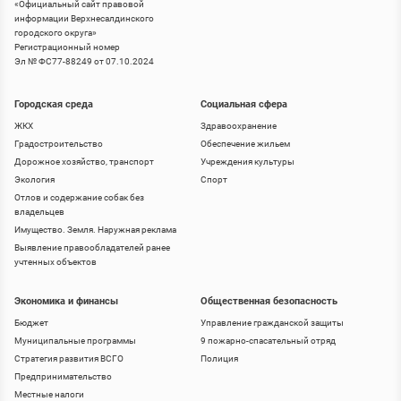
«
Официальный сайт правовой
информации Верхнесалдинского
городского округа
»
Регистрационный номер
Эл № ФС77-88249 от 07.10.2024
Городская среда
Социальная сфера
ЖКХ
Здравоохранение
Градостроительство
Обеспечение жильем
Дорожное хозяйство, транспорт
Учреждения культуры
Экология
Спорт
Отлов и содержание собак без
владельцев
Имущество. Земля. Наружная реклама
Выявление правообладателей ранее
учтенных объектов
Экономика и финансы
Общественная безопасность
Бюджет
Управление гражданской защиты
Муниципальные программы
9 пожарно-спасательный отряд
Стратегия развития ВСГО
Полиция
Предпринимательство
Местные налоги