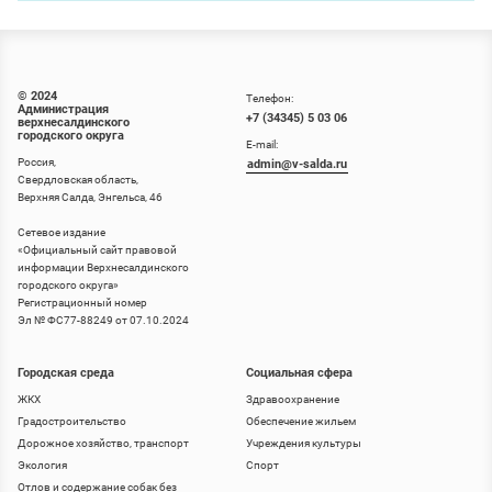
© 2024
Телефон:
Администрация
+7 (34345) 5 03 06
верхнесалдинского
городского округа
E-mail:
Россия,
admin@v-salda.ru
Свердловская область,
Верхняя Салда, Энгельса, 46
Сетевое издание
«
Официальный сайт правовой
информации Верхнесалдинского
городского округа
»
Регистрационный номер
Эл № ФС77-88249 от 07.10.2024
Городская среда
Социальная сфера
ЖКХ
Здравоохранение
Градостроительство
Обеспечение жильем
Дорожное хозяйство, транспорт
Учреждения культуры
Экология
Спорт
Отлов и содержание собак без