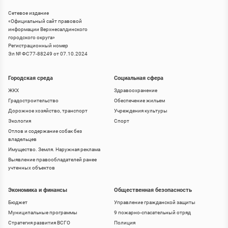
Сетевое издание
«
Официальный сайт правовой
информации Верхнесалдинского
городского округа
»
Регистрационный номер
Эл № ФС77-88249 от 07.10.2024
Городская среда
Социальная сфера
ЖКХ
Здравоохранение
Градостроительство
Обеспечение жильем
Дорожное хозяйство, транспорт
Учреждения культуры
Экология
Спорт
Отлов и содержание собак без
владельцев
Имущество. Земля. Наружная реклама
Выявление правообладателей ранее
учтенных объектов
Экономика и финансы
Общественная безопасность
Бюджет
Управление гражданской защиты
Муниципальные программы
9 пожарно-спасательный отряд
Стратегия развития ВСГО
Полиция