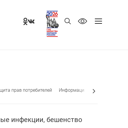
щита прав потребителей
Информация от государственны
вые инфекции, бешенство