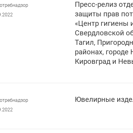
Пресс-релиз отд
отребнадзор
защиты прав по
9.2022
«Центр гигиены 
Свердловской об
Тагил, Пригород
районах, городе 
Кировград и Нев
Ювелирные изде
отребнадзор
9.2022