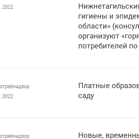
Нижнетагильски
1.2022
гигиены и эпиде
области» (консу
организуют «гор
потребителей по 
Платные образов
отребнадзор
саду
1.2022
Новые, временн
отребнадзор