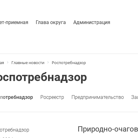
ет-приемная
Глава округа
Администрация
ая
Главные новости
Роспотребнадзор
оспотребнадзор
потребнадзор
Росреестр
Предпринимательство
За
Природно-очаго
отребнадзор