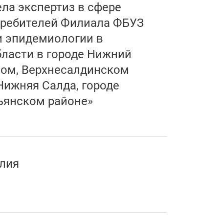
ела экспертиз в сфере
требителей Филиала ФБУЗ
и эпидемиологии в
ласти в городе Нижний
ном, Верхнесалдинском
Нижняя Салда, городе
ьянском районе»
лия