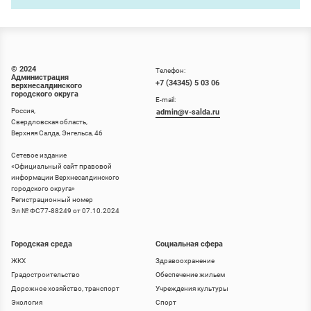
© 2024
Телефон:
Администрация
+7 (34345) 5 03 06
верхнесалдинского
городского округа
E-mail:
Россия,
admin@v-salda.ru
Свердловская область,
Верхняя Салда, Энгельса, 46
Сетевое издание
«
Официальный сайт правовой
информации Верхнесалдинского
городского округа
»
Регистрационный номер
Эл № ФС77-88249 от 07.10.2024
Городская среда
Социальная сфера
ЖКХ
Здравоохранение
Градостроительство
Обеспечение жильем
Дорожное хозяйство, транспорт
Учреждения культуры
Экология
Спорт