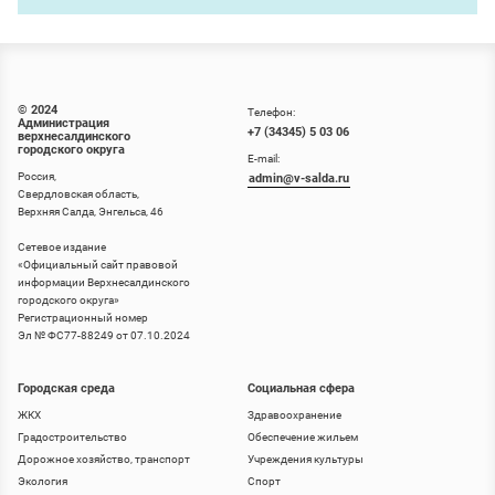
© 2024
Телефон:
Администрация
+7 (34345) 5 03 06
верхнесалдинского
городского округа
E-mail:
Россия,
admin@v-salda.ru
Свердловская область,
Верхняя Салда, Энгельса, 46
Сетевое издание
«
Официальный сайт правовой
информации Верхнесалдинского
городского округа
»
Регистрационный номер
Эл № ФС77-88249 от 07.10.2024
Городская среда
Социальная сфера
ЖКХ
Здравоохранение
Градостроительство
Обеспечение жильем
Дорожное хозяйство, транспорт
Учреждения культуры
Экология
Спорт