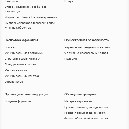
Экология
Спорт
Отлов и содержание собак без
владельцев
Имущество. Земля. Наружная реклама
Выявление правообладателей ранее
учтенных объектов
Экономика и финансы
Общественная безопасность
Бюджет
Управление гражданской защиты
Муниципальные программы
9 пожарно-спасательный отряд
Стратегия развития ВСГО
Полиция
Предпринимательство
Местные налоги
Муниципальный контроль
Охрана труда
Противодействие коррупции
Обращения граждан
Общая информация
Интернет-приемная
График приема руководителями
График приема специалистами
Формы обращений и заявлений