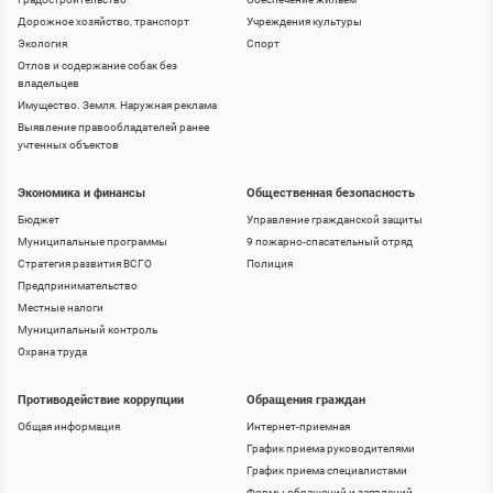
Дорожное хозяйство, транспорт
Учреждения культуры
Экология
Спорт
Отлов и содержание собак без
владельцев
Имущество. Земля. Наружная реклама
Выявление правообладателей ранее
учтенных объектов
Экономика и финансы
Общественная безопасность
Бюджет
Управление гражданской защиты
Муниципальные программы
9 пожарно-спасательный отряд
Стратегия развития ВСГО
Полиция
Предпринимательство
Местные налоги
Муниципальный контроль
Охрана труда
Противодействие коррупции
Обращения граждан
Общая информация
Интернет-приемная
График приема руководителями
График приема специалистами
Формы обращений и заявлений