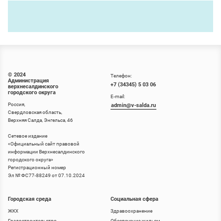
© 2024
Телефон:
Администрация
+7 (34345) 5 03 06
верхнесалдинского
городского округа
E-mail:
Россия,
admin@v-salda.ru
Свердловская область,
Верхняя Салда, Энгельса, 46
Сетевое издание
«
Официальный сайт правовой
информации Верхнесалдинского
городского округа
»
Регистрационный номер
Эл № ФС77-88249 от 07.10.2024
Городская среда
Социальная сфера
ЖКХ
Здравоохранение
Градостроительство
Обеспечение жильем